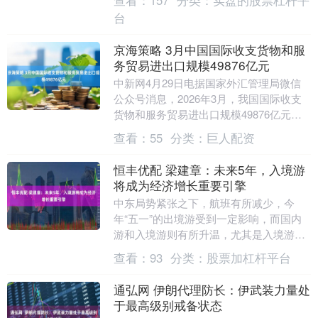
查看：
157
分类：
实盘的股票杠杆平
市场平稳健康....
台
京海策略 3月中国国际收支货物和服
务贸易进出口规模49876亿元
中新网4月29日电据国家外汇管理局微信
公众号消息，2026年3月，我国国际收支
货物和服务贸易进出口规模49876亿元。
其中，货物和服务贸易出口26437亿元，
查看：
55
分类：
巨人配资
进....
恒丰优配 梁建章：未来5年，入境游
将成为经济增长重要引擎
中东局势紧张之下，航班有所减少，今
年“五一”的出境游受到一定影响，而国内
游和入境游则有所升温，尤其是入境游，
越来越多的海外游客到中国来度假。 携程
查看：
93
分类：
股票加杠杆平台
董事会执行主席....
通弘网 伊朗代理防长：伊武装力量处
于最高级别戒备状态