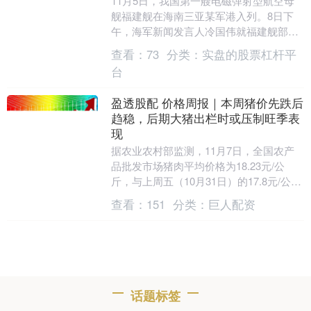
11月5日，我国第一艘电磁弹射型航空母
舰福建舰在海南三亚某军港入列。8日下
午，海军新闻发言人冷国伟就福建舰部署
地点、舰载机配备和中国海军航母发展计
查看：
73
分类：
实盘的股票杠杆平
划等问题，接受....
台
盈透股配 价格周报｜本周猪价先跌后
趋稳，后期大猪出栏时或压制旺季表
现
据农业农村部监测，11月7日，全国农产
品批发市场猪肉平均价格为18.23元/公
斤，与上周五（10月31日）的17.8元/公斤
相比，上涨2.4%。本周的平均价格为....
查看：
151
分类：
巨人配资
话题标签