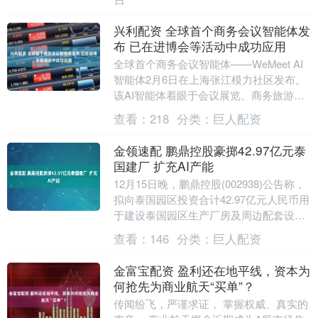
兴利配资 全球首个商务会议智能体发
布 已在进博会等活动中成功应用
全球首个商务会议智能体——WeMeet AI
智能体2月6日在上海张江模力社区发布。
该AI智能体着眼于会议展览、商务旅游、
社群社区、产业服务四大场景，具备AI同
查看：
218
分类：
巨人配资
传....
金领速配 鹏鼎控股豪掷42.97亿元泰
国建厂 扩充AI产能
12月15日晚，鹏鼎控股(002938)公告称，
拟向泰国园区投资合计42.97亿元人民币用
于建设泰国园区生产厂房及周边配套设
施，并同步投资建设包括高阶HDI（含....
查看：
146
分类：
巨人配资
金富宝配资 盈利还在地平线，资本为
何抢先为商业航天“买单”？
传闻纷飞，严谨求证， 掌握权威、真实的