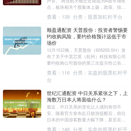
声音。 商业航天概念近期成为A股市场焦
点，板块相关个股集体上扬，政策、技术
和市场需求形成的共振，共同推动了本轮
查看：
139
分类：
股票加杠杆平台
商业航天概念....
顺盈通配资 天普股份：投资者警惕要
约收购风险，要约价格预计远低于市
场价
12月15日晚，天普股份（605255.SH）发
布了关于中昊芯英（杭州）科技有限公司
要约收购公司股份的第三次提示性公告。
就本次要约收购的核心条款、风险提示及
查看：
116
分类：
实盘的股票杠杆平
操作....
台
世纪汇通配资 中日关系紧张之下，上
海数万日本人将面临什么？
最近，中日关系的变化让人感到有些不
安。随着官方发布赴日旅游提醒后，前往
日本的中国游客数量大幅下降，甚至在日
本的华人也纷纷选择回国。而在上海这座
查看：
148
分类：
实盘的股票杠杆平