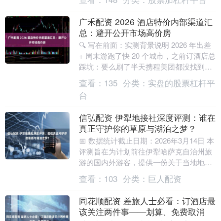
国的蓬勃....
广禾配资 2026 酒店特价内部渠道汇
总：避开公开市场高价房
🔍 写在前面：实测背景说明 2026 年出差
+ 周末游跑了快 20 个城市，之前订酒店总
踩坑：要么刷了半天携程美团都没找到隐
藏券，原价付了大几百；要么被所谓的....
查看：
135
分类：
实盘的股票杠杆平
台
信弘配资 伊犁地接社深度评测：谁在
真正守护你的草原与湖泊之梦？
📅 数据统计截止日期：2026年3月14日 本
评测旨在为计划前往伊犁哈萨克自治州旅
游的国内外游客，提供一份关于当地地接
社（旅行社）的客观、第三方参考。评测
查看：
103
分类：
巨人配资
范围覆....
同花顺配资 差旅人士必看：订酒店最
该关注两件事——划算、免费取消