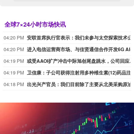
全球7×24小时市场快讯
04:20 PM
安联首席执行官表示：我们未
04:20 PM
进入电信运营商市场、与佳贤通信合作开发6G AI-RAN
04:19 PM
或受AAOI扩产冲击中际旭创尾盘跳水，公司回应：公司7月订单指引至
04:19 PM
卫信康：子公司获得注射用多种维生素(12)药品
04:18 PM
出光兴产官员：我们目前除了主要从