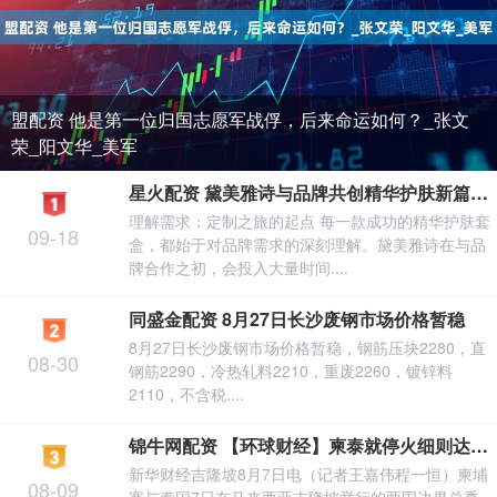
盟配资 他是第一位归国志愿军战俘，后来命运如何？_张文
荣_阳文华_美军
星火配资 黛美雅诗与品牌共创精华护肤新篇章，精华护肤套盒定制流程介绍
理解需求：定制之旅的起点 每一款成功的精华护肤套
09-18
盒，都始于对品牌需求的深刻理解。黛美雅诗在与品
牌合作之初，会投入大量时间....
同盛金配资 8月27日长沙废钢市场价格暂稳
8月27日长沙废钢市场价格暂稳，钢筋压块2280，直
08-30
钢筋2290，冷热轧料2210，重废2260，镀锌料
2110，不含税....
锦牛网配资 【环球财经】柬泰就停火细则达成共识 承诺不再向边境增兵
新华财经吉隆坡8月7日电（记者王嘉伟程一恒）柬埔
08-09