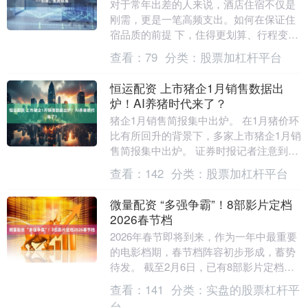
对于常年出差的人来说，酒店住宿不仅是
刚需，更是一笔高频支出。如何在保证住
宿品质的前提 下，住得更划算、行程变更
更安心，是所有人的共同需求。 从第三方
查看：
79
分类：
股票加杠杆平台
实测体验来看....
恒运配资 上市猪企1月销售数据出
炉！AI养猪时代来了？
猪企1月销售简报集中出炉。 在1月猪价环
比有所回升的背景下，多家上市猪企1月销
售简报集中出炉。 证券时报记者注意到，
人工智能（AI）近年来已逐渐渗透到各行
查看：
142
分类：
股票加杠杆平台
各业，....
微量配资 “多强争霸”！8部影片定档
2026春节档
2026年春节即将到来，作为一年中最重要
的电影档期，春节档阵容初步形成，蓄势
待发。 截至2月6日，已有8部影片定档
2026春节档，分别为《飞驰人生3》《惊
查看：
141
分类：
实盘的股票杠杆平
蛰无声....
台