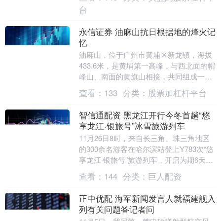
城市，拥有大量的日....
台
永信证券 油麻山抗日根据地的烽火记
忆
油麻山，位于广州市黄埔区新龙镇，海拔
433.6米，是黄埔第一高峰，与西北面的帽
峰山、南面的黄旗山相接，共同组成一道
守卫广州的天然屏障。 抗日战争时期，油
查看：
133
分类：
股票加杠杆平台
麻山扼守....
智信通配资 黑龙江开行今冬首趟“悠
享龙江·银旅号”冰雪旅游列车
11月26日8时，来自长三角、珠三角地区
的300余名游客在哈尔滨站登上Y783次“悠
享龙江·银旅号”旅游列车，开启为期6天
的“找北”之旅。该趟列车是中国铁路哈
查看：
144
分类：
巨人配资
尔....
正中优配 海军新闻发言人就福建舰入
列有关问题答记者问