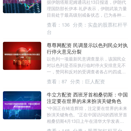
据伊朗塔斯尼姆通讯社13日报道，伊朗代
理国防部长伊本·礼萨表示，伊朗武装力量
目前处于最高级别戒备状态，已为各种可
能性做好充分准备。 他强调，任何敌对行
查看：
136
分类：
实盘的股票杠杆平
动都将遭到....
台
尊尊网配资 民调显示以色列民众对执
行停火意见分裂
以色列一项最新民意调查显示，该国民众
对以色列是否应执行临时停火安排意见不
一，赞同和反对的受调查者各占约四成，
剩余民众表示不确定。 美国与伊朗北京时
查看：
87
分类：
巨人配资
间4月8日宣布....
牛立方配资 西班牙首相桑切斯：中国
注定要在世界的未来扮演关键角色
“中国正在铸造辉煌，注定要在世界的未来
扮演关键角色。”正在中国访问的西班牙首
相桑切斯4月13日上午在清华大学发表演
讲时说。 四年来第四次访华的桑切斯对中
查看：
148
分类：
股票加杠杆平台